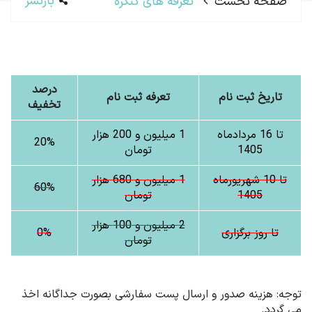
بازنشر
صفحه نخست
تعرفه های کنگره
درصد
تاریخ ثبت نام
تعرفه ثبت نام
تخفیف
تا 16 مردادماه
1 میلیون و 200 هزار
20%
1405
تومان
تا 10 شهریورماه
1 میلیون و 680 هزار
60%
1405
تومان
2 میلیون و 100 هزار
تا روز برگزاری
0%
تومان
توجه: هزینه صدور و ارسال پست سفارشی بصورت جداگانه اخذ
می گردد.