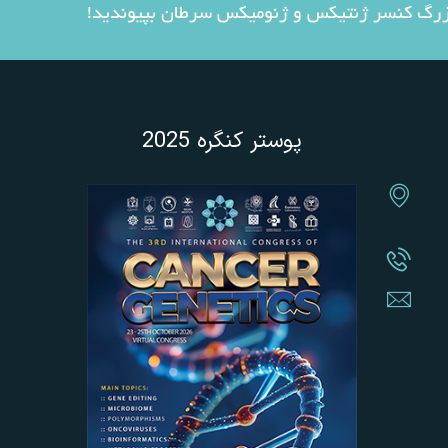
بزرگ کنسر ژنتیکس و ژنومیکس سرطان بپیوندید!
پوستر کنگره 2025